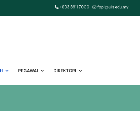
+603 8911 7000
fppi@uis.edu.my
AH
PEGAWAI
DIREKTORI