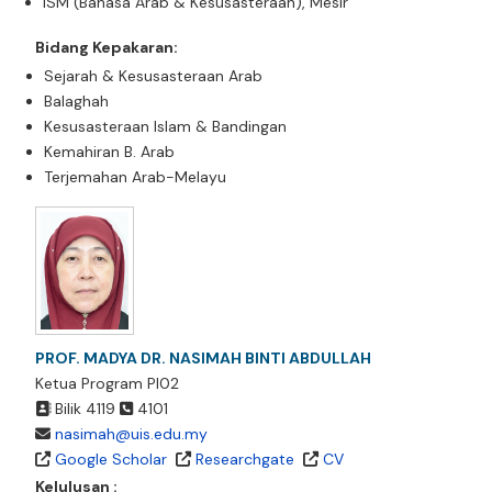
ISM (Bahasa Arab & Kesusasteraan), Mesir
Bidang Kepakaran:
Sejarah & Kesusasteraan Arab
Balaghah
Kesusasteraan Islam & Bandingan
Kemahiran B. Arab
Terjemahan Arab-Melayu
PROF. MADYA DR. NASIMAH BINTI ABDULLAH
Ketua Program PI02
Bilik 4119
4101
nasimah@uis.edu.my
Google Scholar
Researchgate
CV
Kelulusan :